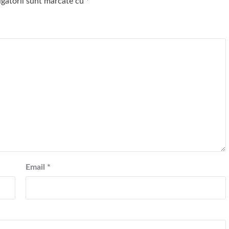
igatorii sunt marcate cu
*
Email
*