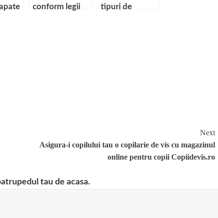
sapate
conform legii
tipuri de
iu de
pantofi
barbatesti
Next
Asigura-i copilului tau o copilarie de vis cu magazinul
online pentru copii Copiidevis.ro
patrupedul tau de acasa.