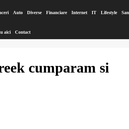
aceri
Auto
Diverse
Financiare
Internet
IT
Lifestyle
San
u aici
Contact
Creek cumparam si