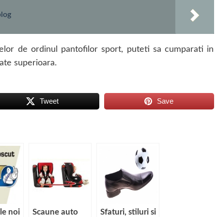
blog
r de ordinul pantofilor sport, puteti sa cumparati in
ate superioara.
Tweet
Save
le noi
Scaune auto
Sfaturi, stiluri si