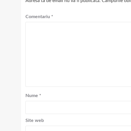
Adresa ta de email nu va fi publicată.
Câmpurile obl
Comentariu
*
Nume
*
Site web