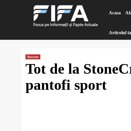
Sari
la
Acasa
Af
conținut
Articolul ta
Internet
Tot de la Stone
pantofi sport