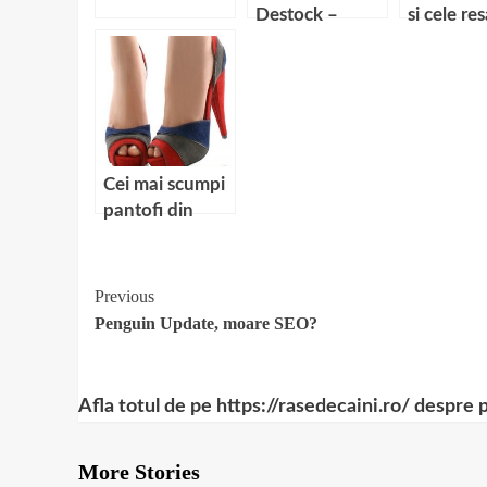
Destock –
si cele re
Ingrijirea
– Un stud
avansata
caz
anticelulitica
Cei mai scumpi
pantofi din
lume
Continue
Previous
Penguin Update, moare SEO?
Reading
Afla totul de pe https://rasedecaini.ro/ despre 
More Stories