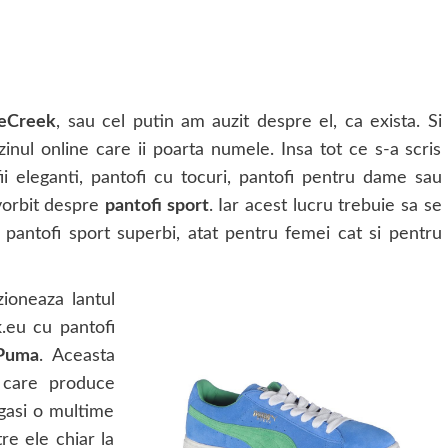
eCreek
, sau cel putin am auzit despre el, ca exista. Si
inul online care ii poarta numele. Insa tot ce s-a scris
i eleganti, pantofi cu tocuri, pantofi pentru dame sau
 vorbit despre
pantofi sport
. Iar acest lucru trebuie sa se
antofi sport superbi, atat pentru femei cat si pentru
ioneaza lantul
.eu cu pantofi
Puma
. Aceasta
 care produce
 gasi o multime
e ele chiar la