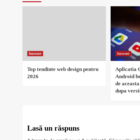
Internet
Internet
Top tendinte web design pentru
Aplicatia 
2026
Android be
de aceasta 
dupa vers
Lasă un răspuns